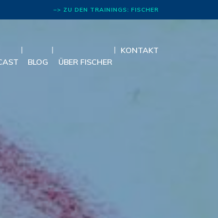
–> ZU DEN TRAININGS: FISCHER
RHETORIK
KONTAKT
CAST
BLOG
ÜBER FISCHER