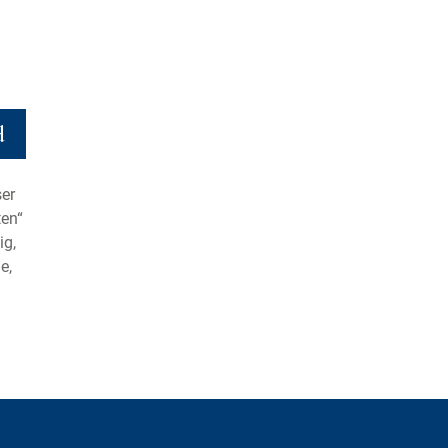
d
ser
ten“
ig,
e,