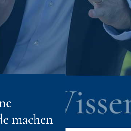
ine
ede machen