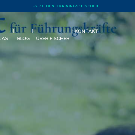
–> ZU DEN TRAININGS: FISCHER
RHETORIK
KONTAKT
CAST
BLOG
ÜBER FISCHER