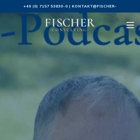
+49 (0) 7157 53830-0
|
KONTAKT@FISCHER-
CONSULTING.DE