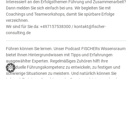
Interessiert an den Erfolgsthemen Führung und Zusammenarbeit?
Dann melden Sie sich einfach bei uns. Wir begleiten Sie mit
Coachings und Teamworkshops, damit Sie spürbare Erfolge
verzeichnen.
Wir sind für Sie da: +497157538300 / kontakt@fischer-
consulting.de
Führen können Sie lernen. Unser Podcast FISCHERs Wissensraum
bietet Ihnen Hintergrundwissen mit Tipps und Erfahrungen
ausgewählter Experten. Regelmäßiges Zuhören hilft Ihre
individuelle Führungskompetenz zu entwickeln, zu festigen und
schwierige Situationen zu meistern. Und natürlich können Sie
jederzeit Trainings, Coachings oder Beratungsleistungen buchen.
Sprechen Sie uns an +497157538300 – denn Ihr Erfolg zählt!
Kontaktdaten:
kontakt@fischer-consulting.de
www.fischer-consulting.de