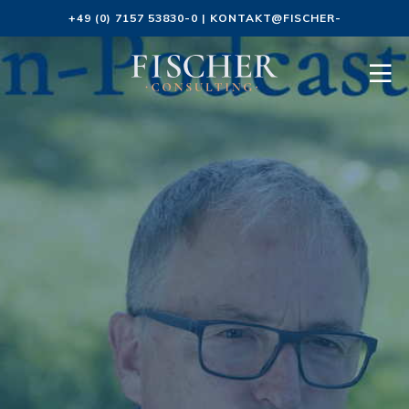
+49 (0) 7157 53830-0
|
KONTAKT@FISCHER-
CONSULTING.DE