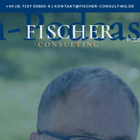
+49 (0) 7157 53830-0
|
KONTAKT@FISCHER-CONSULTING.DE
POD