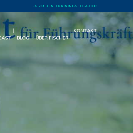
–> ZU DEN TRAININGS: FISCHER
RHETORIK
KONTAKT
CAST
BLOG
ÜBER FISCHER