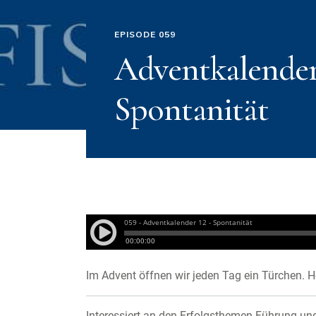
EPISODE 059
Adventkalender 
Spontanität
Im Advent öffnen wir jeden Tag ein Türchen. 
Interessiert an den Erfolgsthemen Führung un