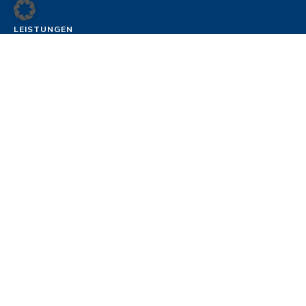
LEISTUNGEN
Change Management
Teams
Coaching
Kunden-Fitness
FamilienunternehmerInnen
Leadership
Justiz
Alle Leistungen
REFERENZEN
Projekte
Ihre Anfrage
UNTERNEHMEN