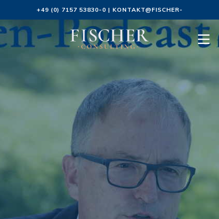
+49 (0) 7157 53830-0
|
KONTAKT@FISCHER-
CONSULTING.DE