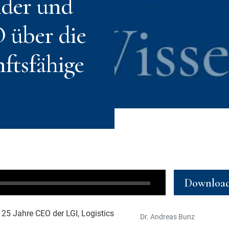
nder und
 über die
nftsfähige
Downloa
25 Jahre CEO der LGI, Logistics
Dr. Andreas Bunz