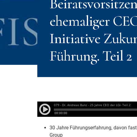
Beiratsvorsitze
ehemaliger CEO
Initiative Zuku
Führung. Teil 2
30 Jahre Führungserfahrung, davon fast 
Group