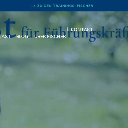
–> ZU DEN TRAININGS: FISCHER
RHETORIK
KONTAKT
CAST
BLOG
ÜBER FISCHER