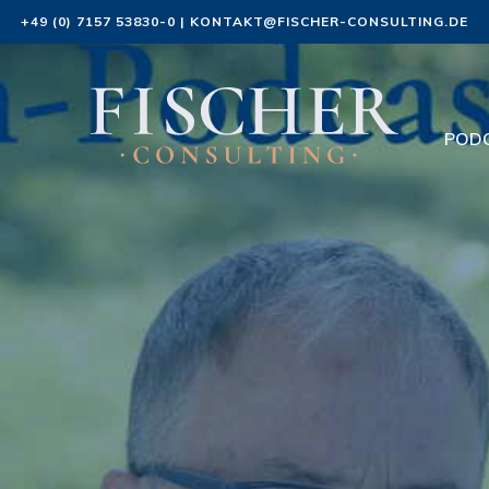
+49 (0) 7157 53830-0
|
KONTAKT@FISCHER-CONSULTING.DE
POD