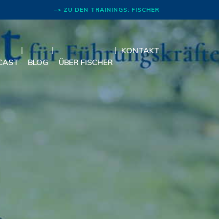
–> ZU DEN TRAININGS: FISCHER
RHETORIK
KONTAKT
CAST
BLOG
ÜBER FISCHER