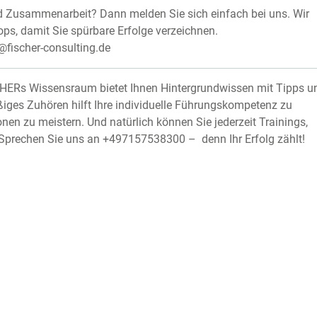
d Zusammenarbeit? Dann melden Sie sich einfach bei uns. Wir
s, damit Sie spürbare Erfolge verzeichnen.
@fischer-consulting.de
CHERs Wissensraum bietet Ihnen Hintergrundwissen mit Tipps u
ges Zuhören hilft Ihre individuelle Führungskompetenz zu
onen zu meistern. Und natürlich können Sie jederzeit Trainings,
Sprechen Sie uns an +497157538300 – denn Ihr Erfolg zählt!
KONTAKT
FISCHER Consulting
Echterdinger Straße