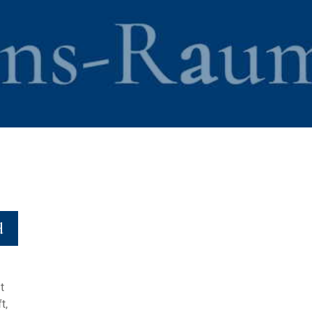
d
t
t,