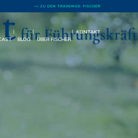
–> ZU DEN TRAININGS: FISCHER
RHETORIK
KONTAKT
CAST
BLOG
ÜBER FISCHER