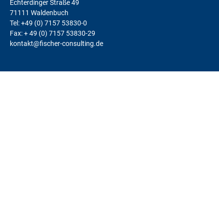
Echterdinger Straße 49
71111 Waldenbuch
Tel: +49 (0) 7157 53830-0
Fax: + 49 (0) 7157 53830-29
kontakt@fischer-consulting.de
LEISTUNGEN
Change Management
Teams
Coaching
Kunden-Fitness
FamilienunternehmerInnen
Leadership
Justiz
Alle Leistungen
REFERENZEN