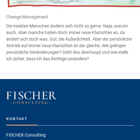
Change Management
Die meisten Menschen ändern sich nicht so gerne. Naja, warum
auch. Aber manche haben doch immer neue Klamotten an, da
ändert sich doch was. Gut, die Äußerlichkeit. Aber der persönliche
Antrieb auf immer neue Klamotten ist der gleiche. Wie gelingen
persönliche Veränderungen? Geht das überhaupt und wie stelle
ich sicher, dass ich das Richtige verändere?
KONTAKT
FISCHER Consulting