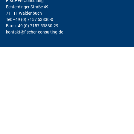
FISCHER Consulting
Echterdinger Straße 49
71111 Waldenbuch
Tel: +49 (0) 7157 53830-0
Fax: + 49 (0) 7157 53830-29
kontakt@fischer-consulting.de
LEISTUNGEN
Change Management
Teams
Coaching
Kunden-Fitness
FamilienunternehmerInnen
Leadership
Justiz
Alle Leistungen