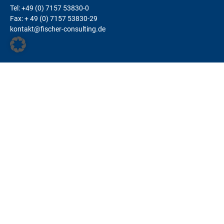
Tel: +49 (0) 7157 53830-0
Fax: + 49 (0) 7157 53830-29
kontakt@fischer-consulting.de
LEISTUNGEN
Change Management
Teams
Coaching
Kunden-Fitness
FamilienunternehmerInnen
Leadership
Justiz
Alle Leistungen
REFERENZEN