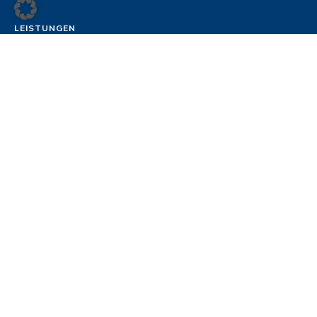
LEISTUNGEN
Change Management
Teams
Coaching
Kunden-Fitness
FamilienunternehmerInnen
Leadership
Justiz
Alle Leistungen
REFERENZEN
Projekte
Ihre Anfrage
UNTERNEHMEN