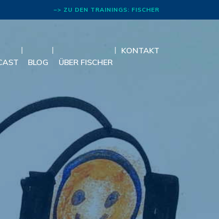
–> ZU DEN TRAININGS: FISCHER
RHETORIK
KONTAKT
CAST
BLOG
ÜBER FISCHER