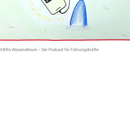
CHERs WissensRaum – Der Podcast für Führungskräfte
KONTAKT
FISCHER Consulting
Echterdinger Straße
71111 Waldenbuch