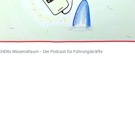
CHERs WissensRaum – Der Podcast für Führungskräfte
KONTAKT
FISCHER Consulting
Echterdinger Straße
71111 Waldenbuch