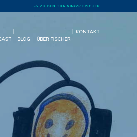
–> ZU DEN TRAININGS: FISCHER
RHETORIK
KONTAKT
CAST
BLOG
ÜBER FISCHER