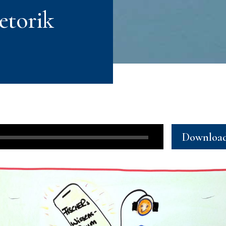
etorik
Downloa