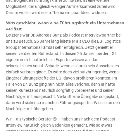
nachfolgenden Führungskräfte zu nutzen, ist eine weitere
Möglichkeit, der ungleich weniger Aufmerksamkeit zuteil wird.
Darum wollen wir diesem Thema ein paar Ideen widmen.
Was geschieht, wenn eine Führungskraft ein Unternehmen
verlässt
Letztens war Dr. Andreas Bunz als Podcast-Interviewpartner bei
uns zu Besuch. 25 Jahre lang leitete er als CEO die LGI Logistics
Group International GmbH sehr erfolgreich. Jetzt genießt er
seinen verdienten Ruhestand. In diesen 25 Jahren bei der LGI
eignete er sich natürlich ein Expertenwissen an, das
seinesgleichen sucht. Schade, wenn es durch sein Ausscheiden
einfach verloren ginge. Es wäre doch viel nutzbringender, wenn
jüngere Führungskräfte der LGI davon profitieren könnten. Im
Falle von Dr. Bunz ging nun nicht alles verloren, denn er hatte
seinen Ruhestand natürlich sorgfältig vorbereitet und seinen
Nachfolger mit ausgesucht. Verläuft eine Übergabe so geplant,
dann wird sicher so manches Führungsexperten-Wissen an den
Nachfolger mit übergeben.
Wir – als typische Berater 😊 – haben uns nach dem Podcast-
Interview natürlich gleich Gedanken gemacht, wie so etwas